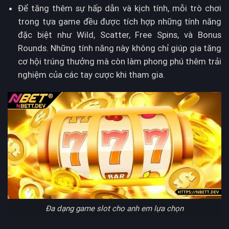
Để tăng thêm sự hấp dẫn và kịch tính, mỗi trò chơi
trong tựa game đều được tích hợp những tính năng
đặc biệt như Wild, Scatter, Free Spins, và Bonus
Rounds. Những tính năng này không chỉ giúp gia tăng
cơ hội trúng thưởng mà còn làm phong phú thêm trải
nghiệm của các tay cược khi tham gia.
Đa dạng game slot cho anh em lựa chọn