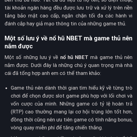
tài khoản ngân hàng đều được lưu trữ và xử lý trên nền
tảng bảo mật cao cấp, ngăn chặn tối đa các hành vi
đánh cắp hay giả mạo thông tin của những game thủ.
Một số lưu ý về nổ hũ NBET mà game thủ nên
nắm được
Một số những lưu ý về
nổ hũ NBET
mà game thủ nên
nắm được. Dưới đây là những chú ý quan trọng mà nhà
cái đã tổng hợp anh em có thể tham khảo:
Game thủ nên dành thời gian tìm hiểu kỹ về từng trò
chơi để chọn được slot game phù hợp với lối chơi và
vốn cược của mình. Những game có tỷ lệ hoàn trả
(RTP) cao thường mang lại cơ hội trúng lớn tốt hơn,
đồng thời cũng nên ưu tiên game có tính năng bonus,
vòng quay miễn phí để tăng chiến thắng.