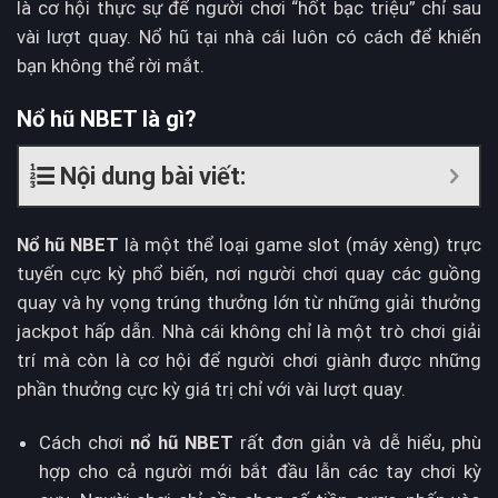
là cơ hội thực sự để người chơi “hốt bạc triệu” chỉ sau
vài lượt quay. Nổ hũ tại nhà cái luôn có cách để khiến
bạn không thể rời mắt.
Nổ hũ NBET là gì?
Nội dung bài viết:
Nổ hũ NBET
là một thể loại game slot (máy xèng) trực
tuyến cực kỳ phổ biến, nơi người chơi quay các guồng
quay và hy vọng trúng thưởng lớn từ những giải thưởng
jackpot hấp dẫn. Nhà cái không chỉ là một trò chơi giải
trí mà còn là cơ hội để người chơi giành được những
phần thưởng cực kỳ giá trị chỉ với vài lượt quay.
Cách chơi
nổ hũ NBET
rất đơn giản và dễ hiểu, phù
hợp cho cả người mới bắt đầu lẫn các tay chơi kỳ