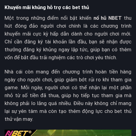
Khuyến mãi khủng hỗ trợ các bet thủ
Một trong những điểm nổi bật khiến
nổ hũ NBET
thu
hút đông đảo người chơi chính là các chương trình
khuyến mãi cực kỳ hấp dẫn dành cho người chơi mới.
Chỉ cần đăng ký tài khoản lần đầu, bạn sẽ nhận được
thưởng đăng ký khủng ngay lập tức, giúp bạn có thêm
vốn để bắt đầu trải nghiệm các trò chơi yêu thích.
Nhà cái còn mang đến chương trình hoàn tiền hàng
ngày cho người chơi, giúp giảm bớt rủi ro khi tham gia
game. Mỗi ngày, người chơi có thể nhận lại một phần
nhỏ từ số tiền đã thua, giúp họ tiếp tục tham gia mà
không phải lo lắng quá nhiều. Điều này không chỉ mang
lại sự yên tâm mà còn tạo thêm động lực cho bet thủ
thử vận may.