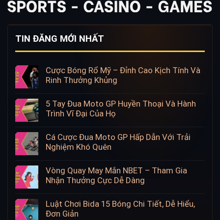
TIN ĐĂNG MỚI NHẤT
Cược Bóng Rổ Mỹ – Đỉnh Cao Kịch Tính Và
Rinh Thưởng Khủng
5 Tay Đua Moto GP Huyền Thoại Và Hành
Trình Vĩ Đại Của Họ
Cá Cược Đua Moto GP Hấp Dẫn Với Trải
Nghiệm Khó Quên
Vòng Quay May Mắn NBET – Tham Gia
Nhận Thưởng Cực Dễ Dàng
Luật Chơi Bida 15 Bóng Chi Tiết, Dễ Hiểu,
Đơn Giản