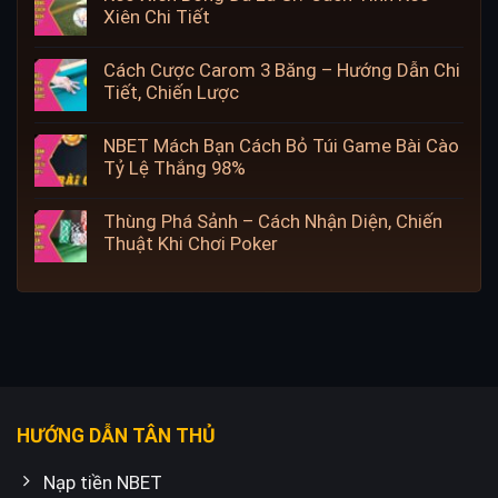
Xiên Chi Tiết
Cách Cược Carom 3 Băng – Hướng Dẫn Chi
Tiết, Chiến Lược
NBET Mách Bạn Cách Bỏ Túi Game Bài Cào
Tỷ Lệ Thắng 98%
Thùng Phá Sảnh – Cách Nhận Diện, Chiến
Thuật Khi Chơi Poker
HƯỚNG DẪN TÂN THỦ
Nạp tiền NBET