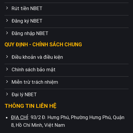
Rút tiền NBET
Đăng ký NBET
Đăng nhập NBET
QUY ĐỊNH - CHÍNH SÁCH CHUNG
Điều khoản và điều kiện
Chính sách bảo mật
Miễn trừ trách nhiệm
Đại lý NBET
THÔNG TIN LIÊN HỆ
ĐỊA CHỈ
:
93/2 Đ. Hưng Phú, Phường Hưng Phú, Quận
8, Hồ Chí Minh, Việt Nam